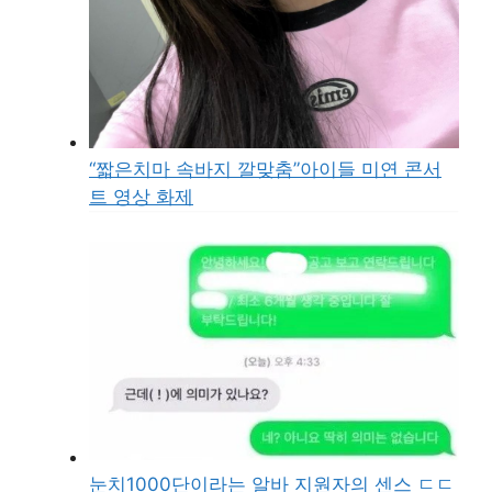
“짧은치마 속바지 깔맞춤”아이들 미연 콘서
트 영상 화제
눈치1000단이라는 알바 지원자의 센스 ㄷㄷ