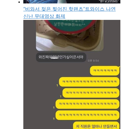
“비와서 젖은 찢어진 핫팬츠”트와이스 나연
신난 무대영상 화제