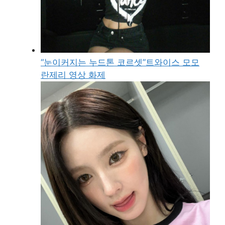
“눈이커지는 누드톤 코르셋”트와이스 모모
란제리 영상 화제