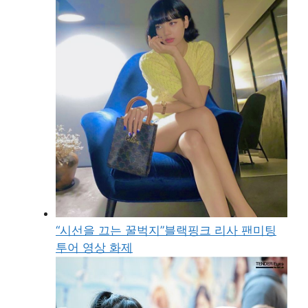
“시선을 끄는 꿀벅지”블랙핑크 리사 팬미팅
투어 영상 화제