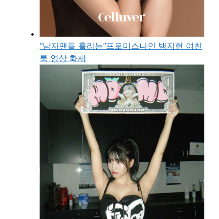
“남자팬들 홀리는”프로미스나인 백지헌 여친
룩 영상 화제