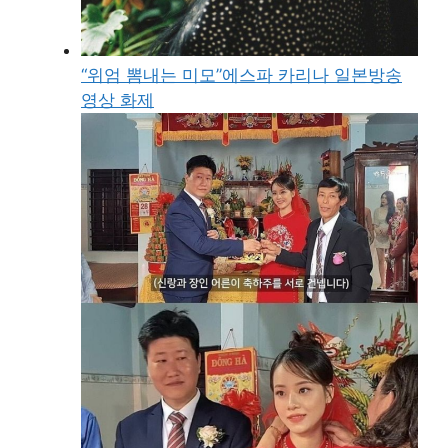
“위엄 뽐내는 미모”에스파 카리나 일본방송
영상 화제