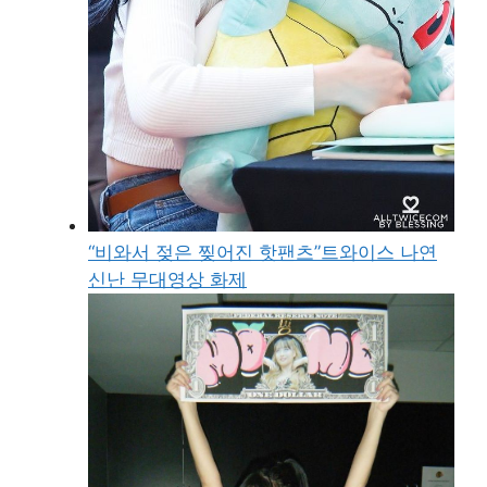
“비와서 젖은 찢어진 핫팬츠”트와이스 나연
신난 무대영상 화제