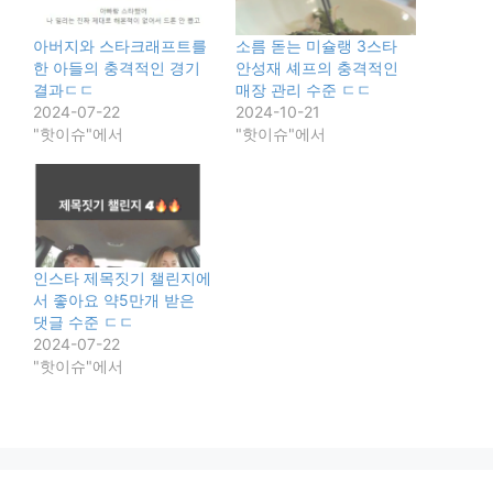
아버지와 스타크래프트를
소름 돋는 미슐랭 3스타
한 아들의 충격적인 경기
안성재 셰프의 충격적인
결과ㄷㄷ
매장 관리 수준 ㄷㄷ
2024-07-22
2024-10-21
"핫이슈"에서
"핫이슈"에서
인스타 제목짓기 챌린지에
서 좋아요 약5만개 받은
댓글 수준 ㄷㄷ
2024-07-22
"핫이슈"에서