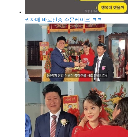
찐자매 바로인증 주문케이크 ㅋㅋ