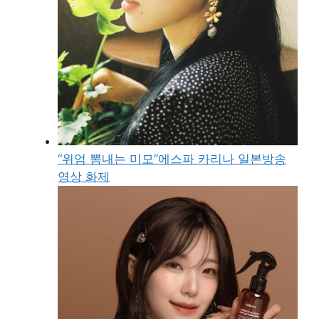
“위엄 뽐내는 미모”에스파 카리나 일본방송
영상 화제