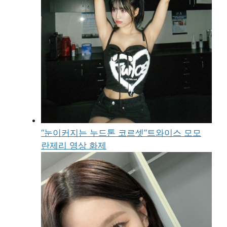
“눈이커지는 누드톤 코르셋”트와이스 모모
란제리 영상 화제