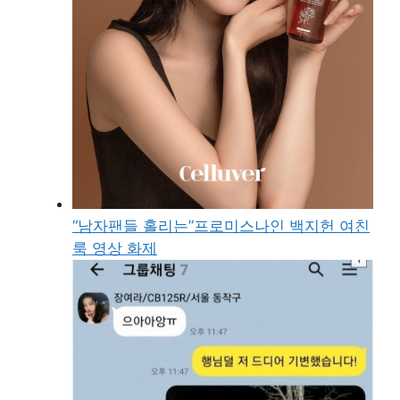
“남자팬들 홀리는”프로미스나인 백지헌 여친
룩 영상 화제