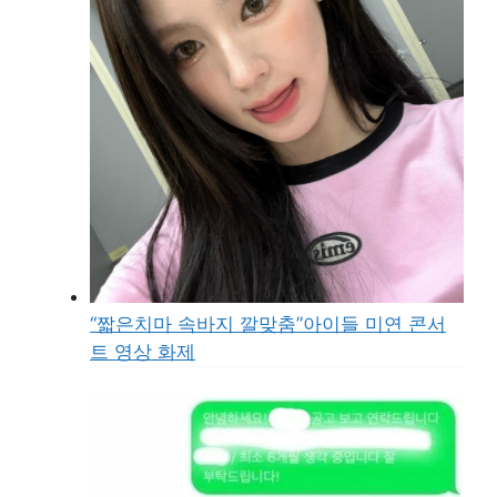
“짧은치마 속바지 깔맞춤”아이들 미연 콘서
트 영상 화제