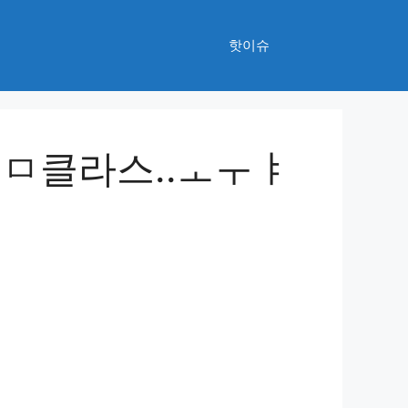
핫이슈
몸ㅁ클라스..ㅗㅜㅑ