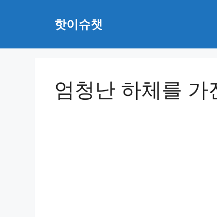
Skip
to
핫이슈챗
content
엄청난 하체를 가