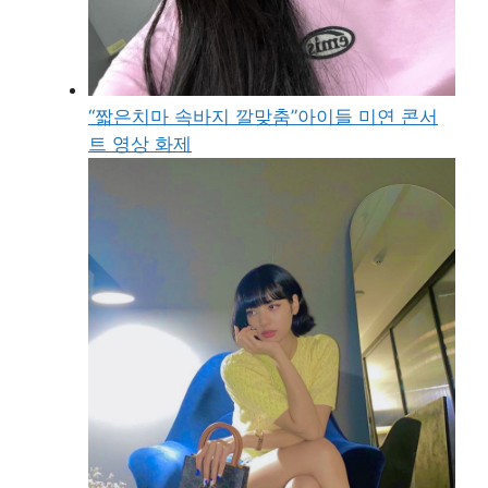
“짧은치마 속바지 깔맞춤”아이들 미연 콘서
트 영상 화제