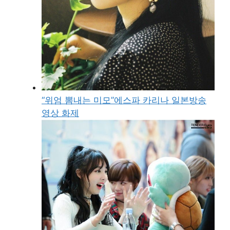
“위엄 뽐내는 미모”에스파 카리나 일본방송
영상 화제