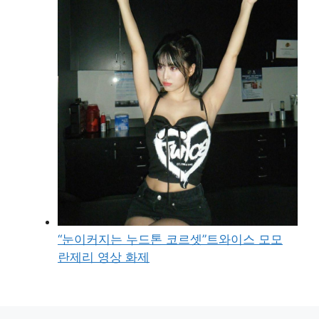
“눈이커지는 누드톤 코르셋”트와이스 모모
란제리 영상 화제