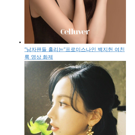
“남자팬들 홀리는”프로미스나인 백지헌 여친
룩 영상 화제