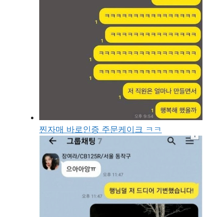
찐자매 바로인증 주문케이크 ㅋㅋ