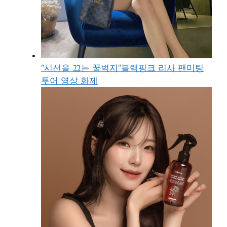
“시선을 끄는 꿀벅지”블랙핑크 리사 팬미팅
투어 영상 화제