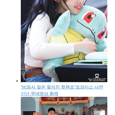
“비와서 젖은 찢어진 핫팬츠”트와이스 나연
신난 무대영상 화제