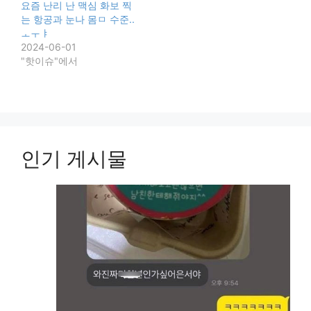
요즘 난리 난 맥심 화보 찍
는 항공과 눈나 몸ㅁ 수준..
ㅗㅜㅑ
2024-06-01
"핫이슈"에서
인기 게시물