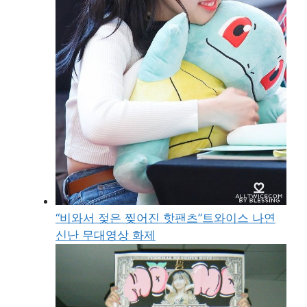
“비와서 젖은 찢어진 핫팬츠”트와이스 나연
신난 무대영상 화제