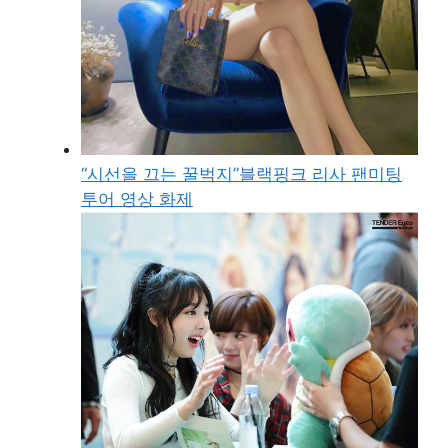
“시선을 끄는 꿀벅지”블랙핑크 리사 팬미팅
투어 영상 화제