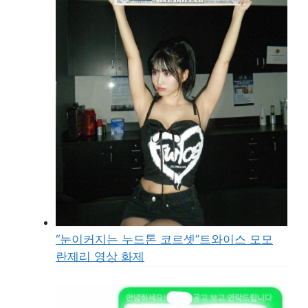
“눈이커지는 누드톤 코르셋”트와이스 모모
란제리 영상 화제