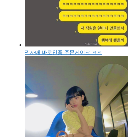
찐자매 바로인증 주문케이크 ㅋㅋ