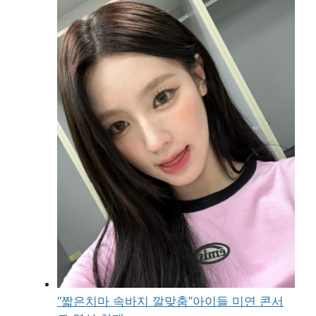
“짧은치마 속바지 깔맞춤”아이들 미연 콘서