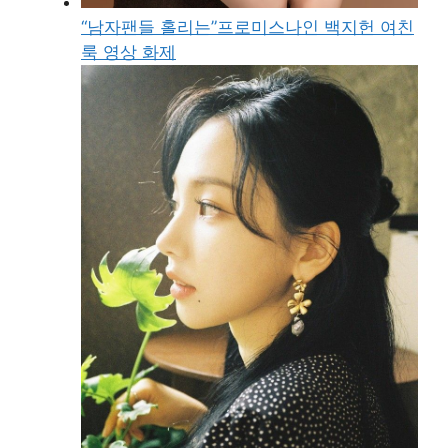
“남자팬들 홀리는”프로미스나인 백지헌 여친
룩 영상 화제