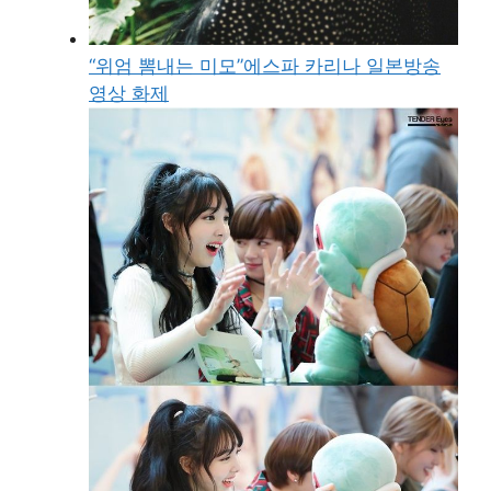
“위엄 뽐내는 미모”에스파 카리나 일본방송
영상 화제