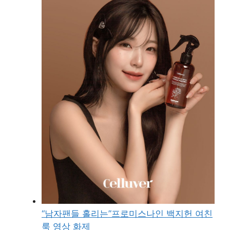
“남자팬들 홀리는”프로미스나인 백지헌 여친
룩 영상 화제