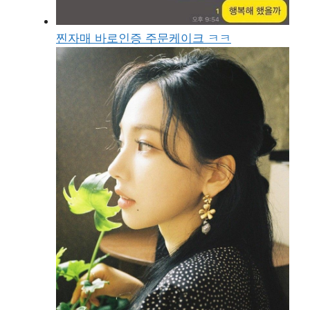
찐자매 바로인증 주문케이크 ㅋㅋ