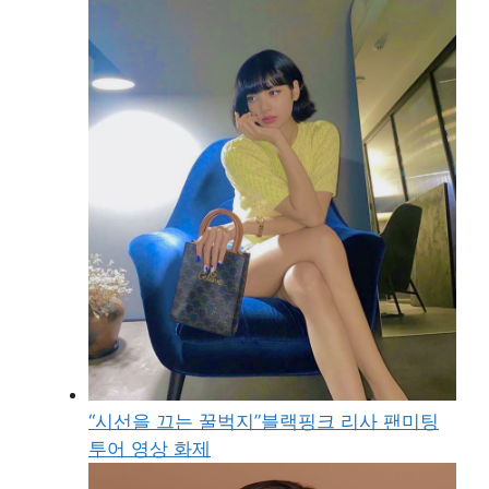
“시선을 끄는 꿀벅지”블랙핑크 리사 팬미팅
투어 영상 화제