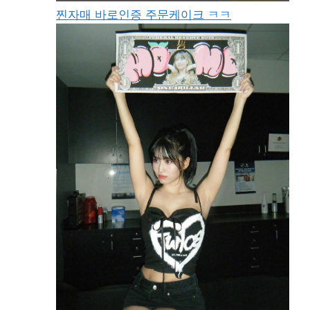
찐자매 바로인증 주문케이크 ㅋㅋ