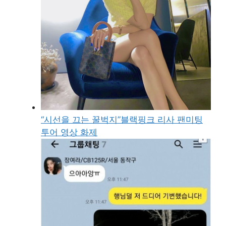
“시선을 끄는 꿀벅지”블랙핑크 리사 팬미팅
투어 영상 화제