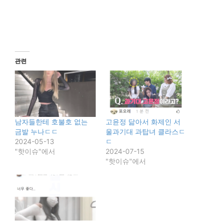
관련
남자들한테 호불호 없는
고윤정 닮아서 화제인 서
금발 누나ㄷㄷ
울과기대 과탑녀 클라스ㄷ
2024-05-13
ㄷ
"핫이슈"에서
2024-07-15
"핫이슈"에서