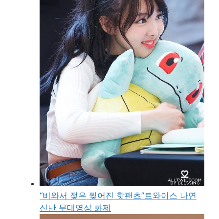
“비와서 젖은 찢어진 핫팬츠”트와이스 나연
신난 무대영상 화제