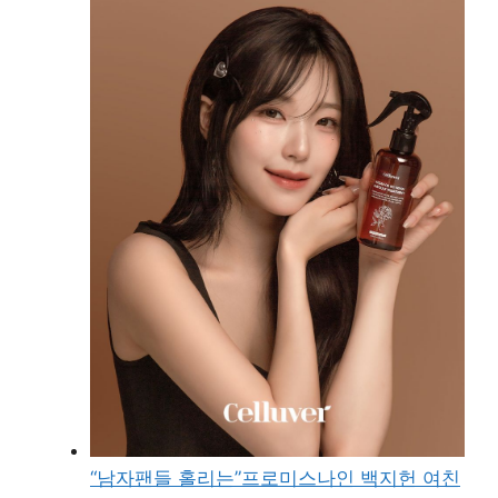
“남자팬들 홀리는”프로미스나인 백지헌 여친