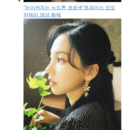
“눈이커지는 누드톤 코르셋”트와이스 모모
란제리 영상 화제