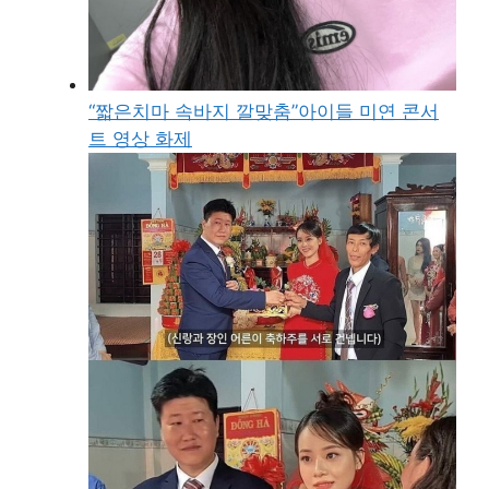
“짧은치마 속바지 깔맞춤”아이들 미연 콘서
트 영상 화제