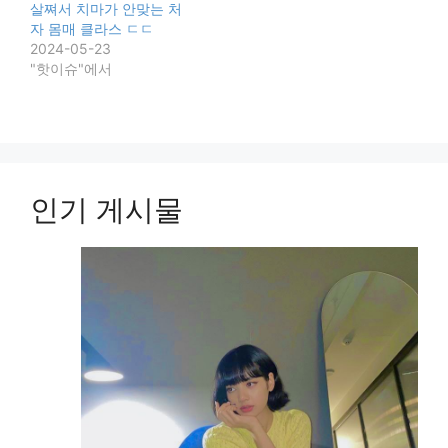
살쪄서 치마가 안맞는 처
자 몸매 클라스 ㄷㄷ
2024-05-23
"핫이슈"에서
인기 게시물