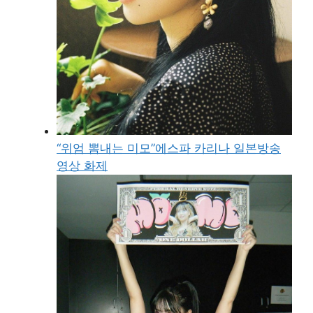
“위엄 뽐내는 미모”에스파 카리나 일본방송
영상 화제