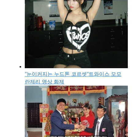
“눈이커지는 누드톤 코르셋”트와이스 모모
란제리 영상 화제