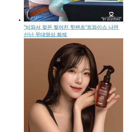
“비와서 젖은 찢어진 핫팬츠”트와이스 나연
신난 무대영상 화제