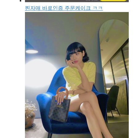
찐자매 바로인증 주문케이크 ㅋㅋ