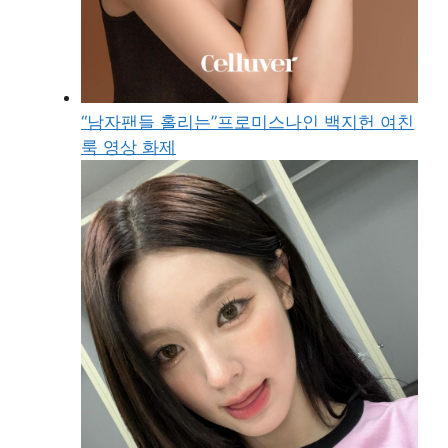
“남자팬들 홀리는”프로미스나인 백지헌 여친
룩 영상 화제