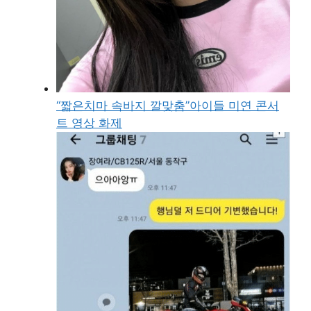
“짧은치마 속바지 깔맞춤”아이들 미연 콘서
트 영상 화제