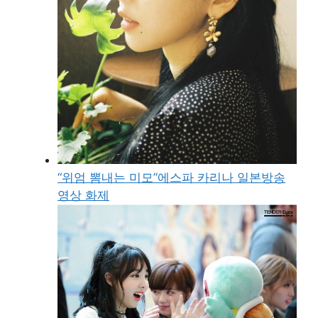
“위엄 뽐내는 미모”에스파 카리나 일본방송
영상 화제