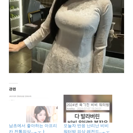
관련
남초에서 좋아하는 아프리
오늘자 반응 난리난 비비
카 전통의상..ㅗㅜㅑ
워터밤 의상 레전드..ㅗㅜ