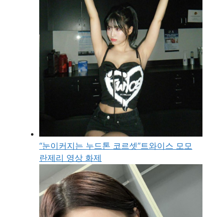
“눈이커지는 누드톤 코르셋”트와이스 모모
란제리 영상 화제