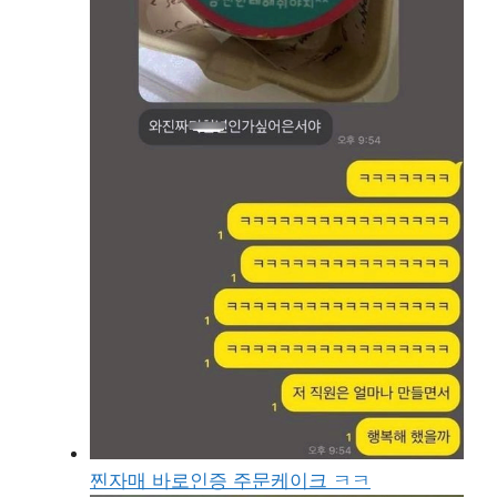
찐자매 바로인증 주문케이크 ㅋㅋ