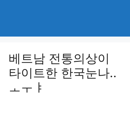
베트남 전통의상이
타이트한 한국눈나..
ㅗㅜㅑ