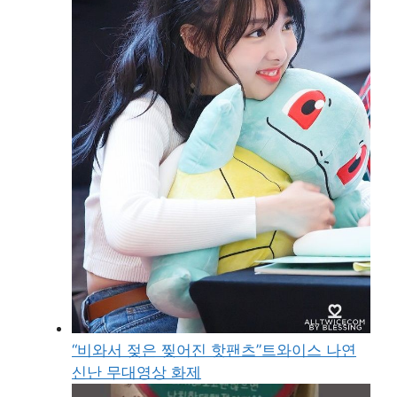
“비와서 젖은 찢어진 핫팬츠”트와이스 나연
신난 무대영상 화제