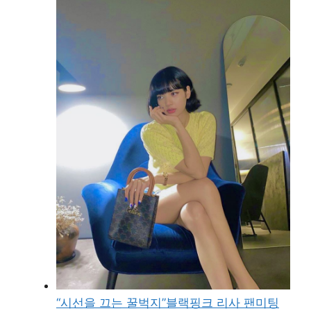
“시선을 끄는 꿀벅지”블랙핑크 리사 팬미팅